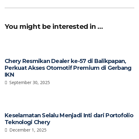
e
at
ar
b
s
e
o
A
You might be interested in …
o
p
k
p
Chery Resmikan Dealer ke-57 di Balikpapan,
Perkuat Akses Otomotif Premium di Gerbang
IKN
September 30, 2025
Keselamatan Selalu Menjadi Inti dari Portofolio
Teknologi Chery
December 1, 2025