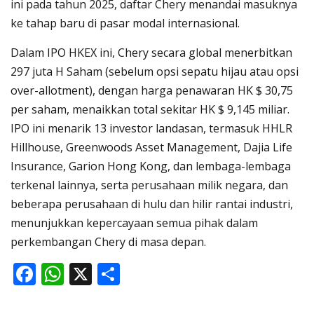
ini pada tahun 2025, daftar Chery menandai masuknya
ke tahap baru di pasar modal internasional.
Dalam IPO HKEX ini, Chery secara global menerbitkan
297 juta H Saham (sebelum opsi sepatu hijau atau opsi
over-allotment), dengan harga penawaran HK $ 30,75
per saham, menaikkan total sekitar HK $ 9,145 miliar.
IPO ini menarik 13 investor landasan, termasuk HHLR
Hillhouse, Greenwoods Asset Management, Dajia Life
Insurance, Garion Hong Kong, dan lembaga-lembaga
terkenal lainnya, serta perusahaan milik negara, dan
beberapa perusahaan di hulu dan hilir rantai industri,
menunjukkan kepercayaan semua pihak dalam
perkembangan Chery di masa depan.
F
W
X
S
ac
h
h